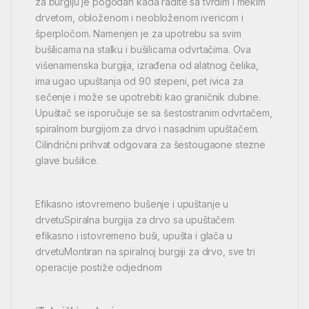
za burgiju je pogodan kada radite sa tvrdim i mekim
drvetom, obloženom i neobloženom ivericom i
šperpločom. Namenjen je za upotrebu sa svim
bušilicama na stalku i bušilicama odvrtačima. Ova
višenamenska burgija, izrađena od alatnog čelika,
ima ugao upuštanja od 90 stepeni, pet ivica za
sečenje i može se upotrebiti kao graničnik dubine.
Upuštač se isporučuje se sa šestostranim odvrtačem,
spiralnom burgijom za drvo i nasadnim upuštačem.
Cilindrični prihvat odgovara za šestougaone stezne
glave bušilice.
Efikasno istovremeno bušenje i upuštanje u
drvetuSpiralna burgija za drvo sa upuštačem
efikasno i istovremeno buši, upušta i glača u
drvetuMontiran na spiralnoj burgiji za drvo, sve tri
operacije postiže odjednom