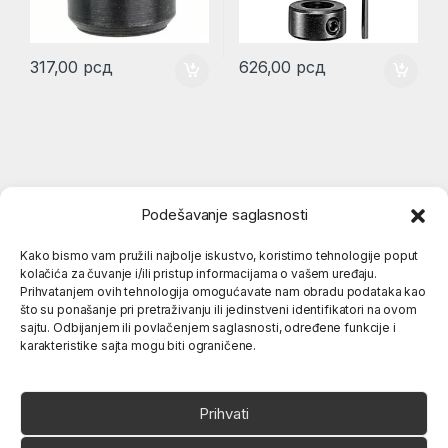
317,00
рсд
626,00
рсд
Podešavanje saglasnosti
Kako bismo vam pružili najbolje iskustvo, koristimo tehnologije poput
kolačića za čuvanje i/ili pristup informacijama o vašem uređaju.
Popularne kategorije
Prihvatanjem ovih tehnologija omogućavate nam obradu podataka kao
što su ponašanje pri pretraživanju ili jedinstveni identifikatori na ovom
sajtu. Odbijanjem ili povlačenjem saglasnosti, određene funkcije i
karakteristike sajta mogu biti ograničene.
O nama
Prihvati