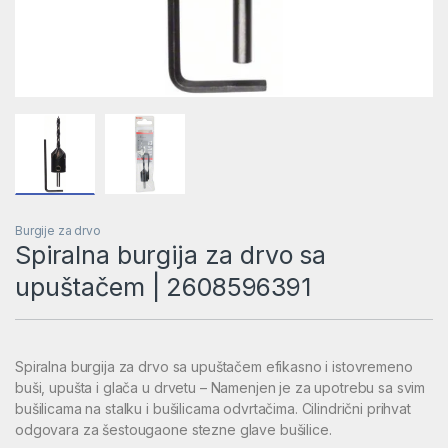
Burgije za drvo
Spiralna burgija za drvo sa
upuštačem | 2608596391
Spiralna burgija za drvo sa upuštačem efikasno i istovremeno
buši, upušta i glača u drvetu – Namenjen je za upotrebu sa svim
bušilicama na stalku i bušilicama odvrtačima. Cilindrični prihvat
odgovara za šestougaone stezne glave bušilice.