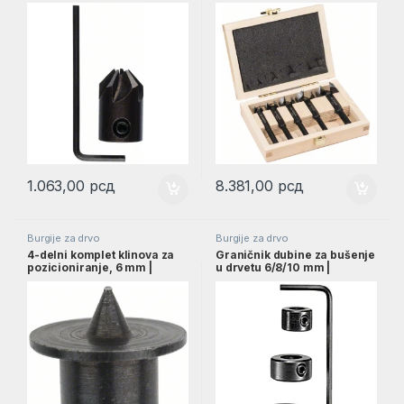
2608585739
2608577022
1.063,00
рсд
8.381,00
рсд
Burgije za drvo
Burgije za drvo
4-delni komplet klinova za
Graničnik dubine za bušenje
pozicioniranje, 6 mm |
u drvetu 6/8/10 mm |
2607000544
2607000548