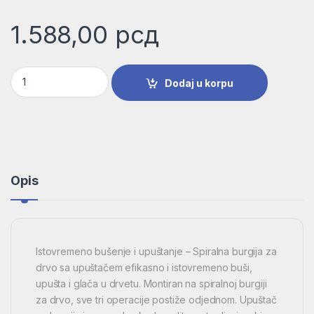
1.588,00
рсд
Spiralna burgija za drvo sa upuštačem | 2608596391 količina
Dodaj u korpu
Opis
Istovremeno bušenje i upuštanje – Spiralna burgija za
drvo sa upuštačem efikasno i istovremeno buši,
upušta i glača u drvetu. Montiran na spiralnoj burgiji
za drvo, sve tri operacije postiže odjednom. Upuštač