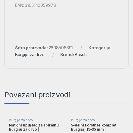
EAN: 3165140059978
Šifra proizvoda:
2608596391
Kategorija:
Burgije za drvo
Brend:
Bosch
Povezani proizvodi
Burgije za drvo
Burgije za drvo
Natični upuštač za spiralnu
5-delni Forstner komplet
burgiju za drvo |
burgija, 15–35 mm |