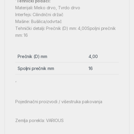
‘
Tehnički podaci:
Materijali: Meko drvo, Tvrdo drvo
Interfejs: Cilindrični držač
Mašine: Bušilica/odvrtač
Tehnički detalji: Prečnik (D) mm: 4,00Spoljni prečnik
mm: 16
Prečnik (D) mm
4,00
Spoljni prečnik mm
16
‘
Pojedinačni proizvodi / višestruka pakovanja
Zemlja porekla: VARIOUS