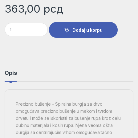
363,00
рсд
Spiralna burgija za drvo standard | 2608596308 količina
Dodaj u korpu
Opis
Precizno bušenje – Spiralna burgija za drvo
omogućava precizno bušenje u mekom i tvrdom
drvetu i može se iskoristiti za bušenje rupa kroz celu
dubinu materijala i kosih rupa. Njena veoma oštra
burgija sa centrirajućim vrhom omogućava tačno