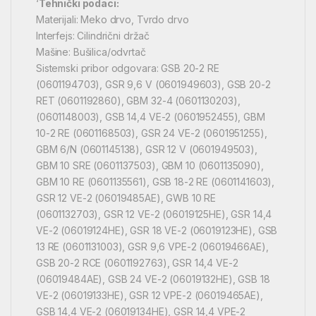
‘
Tehnički podaci:
Materijali: Meko drvo, Tvrdo drvo
Interfejs: Cilindrični držač
Mašine: Bušilica/odvrtač
Sistemski pribor odgovara: GSB 20-2 RE
(0601194703), GSR 9,6 V (0601949603), GSB 20-2
RET (0601192860), GBM 32-4 (0601130203),
(0601148003), GSB 14,4 VE-2 (0601952455), GBM
10-2 RE (0601168503), GSR 24 VE-2 (0601951255),
GBM 6/N (0601145138), GSR 12 V (0601949503),
GBM 10 SRE (0601137503), GBM 10 (0601135090),
GBM 10 RE (0601135561), GSB 18-2 RE (0601141603),
GSR 12 VE-2 (06019485AE), GWB 10 RE
(0601132703), GSR 12 VE-2 (06019125HE), GSR 14,4
VE-2 (06019124HE), GSR 18 VE-2 (06019123HE), GSB
13 RE (0601131003), GSR 9,6 VPE-2 (06019466AE),
GSB 20-2 RCE (0601192763), GSR 14,4 VE-2
(06019484AE), GSB 24 VE-2 (06019132HE), GSB 18
VE-2 (06019133HE), GSR 12 VPE-2 (06019465AE),
GSB 14,4 VE-2 (06019134HE), GSR 14,4 VPE-2