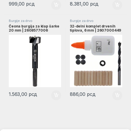
999,00
рсд
8.381,00
рсд
Burgije za drvo
Burgije za drvo
Čeona burgija za klap šarke
32-delni komplet drvenih
20 mm | 2608577006
tiplova, 6 mm | 2607000449
1.563,00
рсд
886,00
рсд