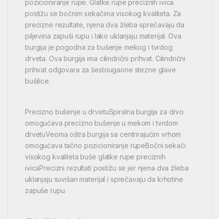
pozicioniranje rupe. Glatke rupe preciznih ivica
postižu se bočnim sekačima visokog kvaliteta. Za
precizne rezultate, njena dva žleba sprečavaju da
piljevina zapuši rupu i lako uklanjaju materijal. Ova
burgija je pogodna za bušenje mekog i tvrdog
drveta. Ova burgija ima cilindrični prihvat. Cilindrični
prihvat odgovara za šestougaone stezne glave
bušilice.
Precizno bušenje u drvetuSpiralna burgija za drvo
omogućava precizno bušenje u mekom i tvrdom
drvetuVeoma oštra burgija sa centrirajućim vrhom
omogućava tačno pozicioniranje rupeBočni sekači
visokog kvaliteta buše glatke rupe preciznih
ivicaPrecizni rezultati postižu se jer njena dva žleba
uklanjaju suvišan materijal i sprečavaju da krhotine
zapuše rupu