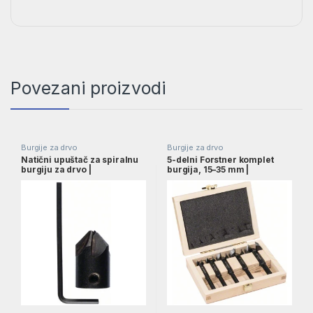
Povezani proizvodi
Burgije za drvo
Burgije za drvo
Natični upuštač za spiralnu
5-delni Forstner komplet
burgiju za drvo |
burgija, 15–35 mm |
2608585737
2608577022