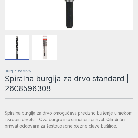
Burgije za drvo
Spiralna burgija za drvo standard |
2608596308
Spiralna burgija za drvo omogućava precizno bušenje u mekom
i tvrdom drvetu – Ova burgija ima cilindrični prihvat. Cilindrični
prihvat odgovara za šestougaone stezne glave bušilice.