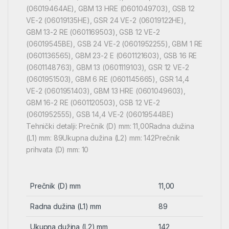
(06019464AE), GBM 13 HRE (0601049703), GSB 12
VE-2 (06019135HE), GSR 24 VE-2 (06019122HE),
GBM 13-2 RE (0601169503), GSB 12 VE-2
(06019545BE), GSB 24 VE-2 (0601952255), GBM 1 RE
(0601136565), GBM 23-2 E (0601121603), GSB 16 RE
(0601148763), GBM 13 (0601119103), GSR 12 VE-2
(0601951503), GBM 6 RE (0601145665), GSR 14,4
VE-2 (0601951403), GBM 13 HRE (0601049603),
GBM 16-2 RE (0601120503), GSB 12 VE-2
(0601952555), GSB 14,4 VE-2 (06019544BE)
Tehnički detalji: Prečnik (D) mm: 11,00Radna dužina
(L1) mm: 89Ukupna dužina (L2) mm: 142Prečnik
prihvata (D) mm: 10
Prečnik (D) mm
11,00
Radna dužina (L1) mm
89
Ukupna dužina (L2) mm
142