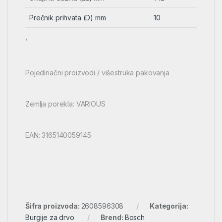
Prečnik prihvata (D) mm
10
‘
Pojedinačni proizvodi / višestruka pakovanja
Zemlja porekla: VARIOUS
EAN: 3165140059145
Šifra proizvoda:
2608596308
Kategorija:
Burgije za drvo
Brend:
Bosch