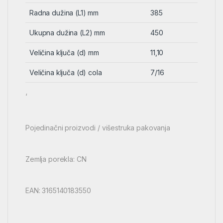
Radna dužina (L1) mm
385
Ukupna dužina (L2) mm
450
Veličina ključa (d) mm
11,10
Veličina ključa (d) cola
7/16
‘
Pojedinačni proizvodi / višestruka pakovanja
Zemlja porekla: CN
EAN: 3165140183550