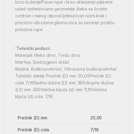
brzo bušenjePrave rupe i brzo uklanjanje piljevine
usled optimizovane geometrije žleba sa čvrstim
centrom i malog otporaOptimizovan rezni krak i
precizno izbrušena glavna ivica za sečenje postižu
precizne rupe
‘
Tehnički podaci:
Materijali: Meko drvo, Tvrdo drvo
Interfejs: Šestougaoni držač
Mašine: Bušilica/odvrtač, Vibraciona bušilica/odvrtač
Tehnički detalji: Prečnik (D) mm: 20,00Prečnik (D)
cola: 7/16Radna dužina (L1) mm: 385Ukupna dužina
(L2) mm: 450Veličina ključa (d) mm: 11,10Veličina
ključa (d) cola: 7/16
Prečnik (D) mm
20,00
Prečnik (D) cola
7/16