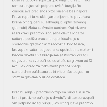
bušenje dubokih rupa za tiplovanje u drvetu. Tvrdi
samourezujući vrh potpuno uvlači burgiju što
omogućava precizno i brzo bušenje bez napora.
Prave rupe i brzo uklanjanje piljevine te povećana
brzina omogućeni su zahvaljujući optimizovanoj
geometriji žleba sa čvrstim centrom. Optimizovan
rezni krak i precizno izbrušena glavna ivica za
sečenje postižu precizne rupe. Idealna je u
sporednim građevinskim radovima, kod tesara,
krovopokrivača i odgovara za upotrebu na mekom i
tvrdom drvetu Ova burgija ima šestostrani držač i
odgovara za sve bušilice odvrtače sa glavom od 13
mm. Hex držač za maksimalan prenos snage u
standardnim bušilicama sa tri vilice i šestougaonim
steznim glavama bušilica odvrtača.
Brzo bušenje – preciznostZmijolika burgija služi za
brzo i precizno bušenje u drvetuTvrdi samourezujući
vrh potpuno uvlači burgiju, što omogućava precizno i