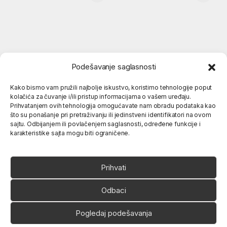
Podešavanje saglasnosti
Kako bismo vam pružili najbolje iskustvo, koristimo tehnologije poput
kolačića za čuvanje i/ili pristup informacijama o vašem uređaju.
Popularne kategorije
Prihvatanjem ovih tehnologija omogućavate nam obradu podataka kao
što su ponašanje pri pretraživanju ili jedinstveni identifikatori na ovom
sajtu. Odbijanjem ili povlačenjem saglasnosti, određene funkcije i
karakteristike sajta mogu biti ograničene.
O nama
Prihvati
Odbaci
Pogledaj podešavanja
Ukoliko imate neko pitanje,
slobodno nas pozovite