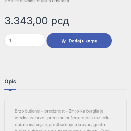
steznim glavama bušilica odvrtača.
3.343,00
рсд
Vijugava burgija za drvo, šestostrano | 2608597646 količina
Dodaj u korpu
Opis
Brzo bušenje – preciznost – Zmijolika burgija je
idealna za brzo i precizno bušenje rupa kroz celu
dubinu materijala, predbušenje u krovnoj građi i