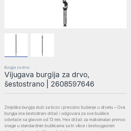
Burgije za drvo
Vijugava burgija za drvo,
šestostrano | 2608597646
Zmijolika burgija služi za brzo i precizno bušenje u drvetu – Ova
burgija ima šestostrani držač i odgovara za sve bušilice
odvrtače sa glavom od 13 mm. Hex držač za maksimalan prenos
snage u standardnim bušilicama sa tri vilice i šestougaonim