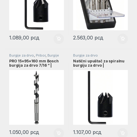
1.089,00
рсд
2.563,00
рсд
Burgije za drvo
,
Pribor
,
Burgije
Burgije za drvo
PRO 15×95×160 mm Bosch
Natični upuštač za spiralnu
burgija za drvo 7/16 ” |
burgiju za drvo |
2608585702
2608585740
1.050,00
рсд
1.107,00
рсд