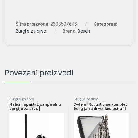
Šifra proizvoda:
2608597646
Kategorija:
Burgije za drvo
Brend:
Bosch
Povezani proizvodi
Burgije za drvo
Burgije za drvo
Natični upuštač za spiralnu
7-delni Robust Line komplet
burgiju za drvo |
burgija za drvo, šestostrani
2608585738
držač, 2–8 mm | 2607019923