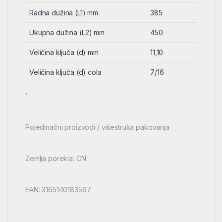
Radna dužina (L1) mm
385
Ukupna dužina (L2) mm
450
Veličina ključa (d) mm
11,10
Veličina ključa (d) cola
7/16
‘
Pojedinačni proizvodi / višestruka pakovanja
Zemlja porekla: CN
EAN: 3165140183567