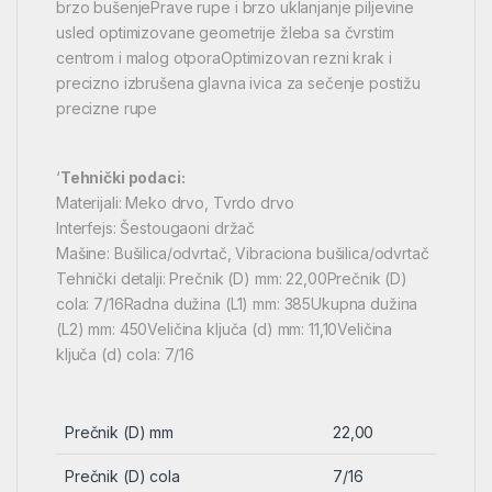
brzo bušenjePrave rupe i brzo uklanjanje piljevine
usled optimizovane geometrije žleba sa čvrstim
centrom i malog otporaOptimizovan rezni krak i
precizno izbrušena glavna ivica za sečenje postižu
precizne rupe
‘
Tehnički podaci:
Materijali: Meko drvo, Tvrdo drvo
Interfejs: Šestougaoni držač
Mašine: Bušilica/odvrtač, Vibraciona bušilica/odvrtač
Tehnički detalji: Prečnik (D) mm: 22,00Prečnik (D)
cola: 7/16Radna dužina (L1) mm: 385Ukupna dužina
(L2) mm: 450Veličina ključa (d) mm: 11,10Veličina
ključa (d) cola: 7/16
Prečnik (D) mm
22,00
Prečnik (D) cola
7/16