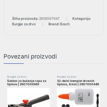
Šifra proizvoda:
2608597647
Kategorija:
Burgije za drvo
Brend:
Bosch
Povezani proizvodi
Burgije za drvo
Burgije za drvo
Šablon za bušenje rupa za
32-delni komplet drvenih
tiplove | 2607000549
tiplova, 6 mm | 2607000449