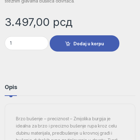
steznim glavama bušilica odvrtača.
3.497,00
рсд
Vijugava burgija za drvo, šestostrano | 2608597647 količina
Dodaj u korpu
Opis
Brzo bušenje – preciznost – Zmijolika burgija je
idealna za brzo i precizno bušenje rupa kroz celu
dubinu materijala, predbušenje u krovnoj građi i