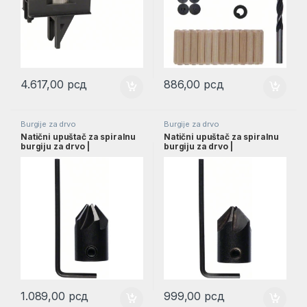
4.617,00
рсд
886,00
рсд
Burgije za drvo
Burgije za drvo
Natični upuštač za spiralnu
Natični upuštač za spiralnu
burgiju za drvo |
burgiju za drvo |
2608585738
2608585737
1.089,00
рсд
999,00
рсд