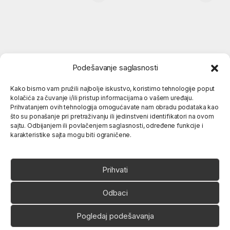
Podešavanje saglasnosti
Kako bismo vam pružili najbolje iskustvo, koristimo tehnologije poput
kolačića za čuvanje i/ili pristup informacijama o vašem uređaju.
Popularne kategorije
Prihvatanjem ovih tehnologija omogućavate nam obradu podataka kao
što su ponašanje pri pretraživanju ili jedinstveni identifikatori na ovom
sajtu. Odbijanjem ili povlačenjem saglasnosti, određene funkcije i
karakteristike sajta mogu biti ograničene.
O nama
Prihvati
Odbaci
Pogledaj podešavanja
Ukoliko imate neko pitanje,
slobodno nas pozovite