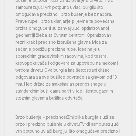
bušenje dubokih rupa za tiplovanje u drvetu. Tvrdi
samourezujući vrh potpuno uvlači burgiju što
omogućava precizno i brzo bušenje bez napora.
Prave rupe i brzo uklanjanje piljevine te povećana
brzina omogućeni su zahvaljujući optimizovanoj
geometriji žleba sa čvrstim centrom. Optimizovan
rezni krak i precizno izbrušena glavna ivica za
sečenje postižu precizne rupe. Idealna je u
sporednim građevinskim radovima, kod tesara,
krovopokrivača i odgovara za upotrebu na mekom i
tvrdom drvetu Ova burgija ima šestostrani držač i
odgovara za sve bušilice odvrtače sa glavom od 13
mm. Hex držač za maksimalan prenos snage u
standardnim bušilicama sa tri vilice i šestougaonim
steznim glavama bušilica odvrtača.
Brzo bušenje – preciznostZmijolika burgija služi za
brzo i precizno bušenje u drvetuTvrdi samourezujući
vrh potpuno uvlači burgiju, što omogućava precizno i