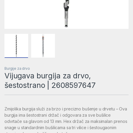
Burgije za drvo
Vijugava burgija za drvo,
šestostrano | 2608597647
Zmijolika burgija služi za brzo i precizno bušenje u drvetu – Ova
burgija ima šestostrani držač i odgovara za sve bušilice
odvrtače sa glavom od 13 mm. Hex držač za maksimalan prenos
snage u standardnim bušilicama sa tri vilice i šestougaonim