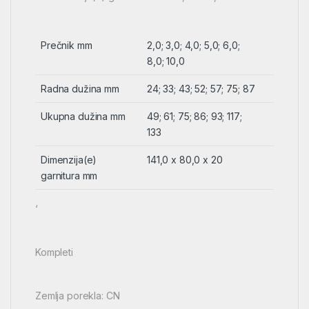
Prečnik mm
2,0; 3,0; 4,0; 5,0; 6,0;
8,0; 10,0
Radna dužina mm
24; 33; 43; 52; 57; 75; 87
Ukupna dužina mm
49; 61; 75; 86; 93; 117;
133
Dimenzija(e)
141,0 x 80,0 x 20
garnitura mm
‘
Kompleti
Zemlja porekla: CN