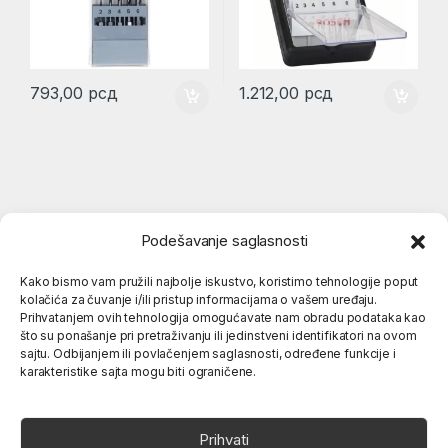
793,00
рсд
1.212,00
рсд
Podešavanje saglasnosti
Kako bismo vam pružili najbolje iskustvo, koristimo tehnologije poput
kolačića za čuvanje i/ili pristup informacijama o vašem uređaju.
Popularne kategorije
Prihvatanjem ovih tehnologija omogućavate nam obradu podataka kao
što su ponašanje pri pretraživanju ili jedinstveni identifikatori na ovom
sajtu. Odbijanjem ili povlačenjem saglasnosti, određene funkcije i
karakteristike sajta mogu biti ograničene.
O nama
Prihvati