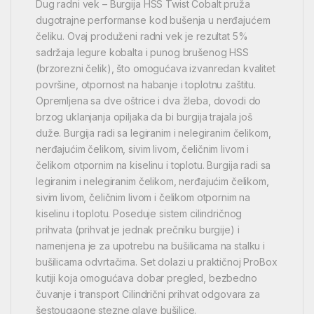
Dug radni vek – Burgija HSS Twist Cobalt pruža
dugotrajne performanse kod bušenja u nerđajućem
čeliku. Ovaj produženi radni vek je rezultat 5%
sadržaja legure kobalta i punog brušenog HSS
(brzorezni čelik), što omogućava izvanredan kvalitet
površine, otpornost na habanje i toplotnu zaštitu.
Opremljena sa dve oštrice i dva žleba, dovodi do
brzog uklanjanja opiljaka da bi burgija trajala još
duže. Burgija radi sa legiranim i nelegiranim čelikom,
nerđajućim čelikom, sivim livom, čeličnim livom i
čelikom otpornim na kiselinu i toplotu. Burgija radi sa
legiranim i nelegiranim čelikom, nerđajućim čelikom,
sivim livom, čeličnim livom i čelikom otpornim na
kiselinu i toplotu. Poseduje sistem cilindričnog
prihvata (prihvat je jednak prečniku burgije) i
namenjena je za upotrebu na bušilicama na stalku i
bušilicama odvrtačima. Set dolazi u praktičnoj ProBox
kutiji koja omogućava dobar pregled, bezbedno
čuvanje i transport Cilindrični prihvat odgovara za
šestougaone stezne glave bušilice.