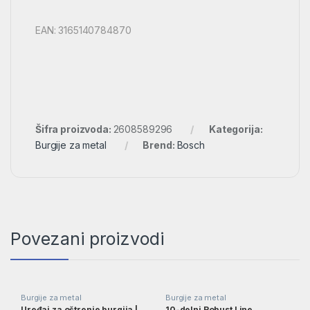
EAN: 3165140784870
Šifra proizvoda:
2608589296
Kategorija:
Burgije za metal
Brend:
Bosch
Povezani proizvodi
Burgije za metal
Burgije za metal
Uređaj za oštrenje burgija |
10-delni Robust Line