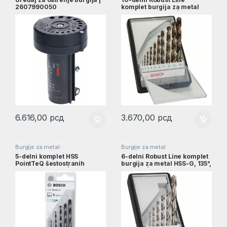
2607990050
komplet burgija za metal
HSS-Co, 1–10 mm |
2607019925
6.616,00
рсд
3.670,00
рсд
Burgije za metal
Burgije za metal
5-delni komplet HSS
6-delni Robust Line komplet
PointTeQ šestostranih
burgija za metal HSS-G, 135°,
burgija, 2–6 mm |
2–8 mm | 2607010529
2607002824