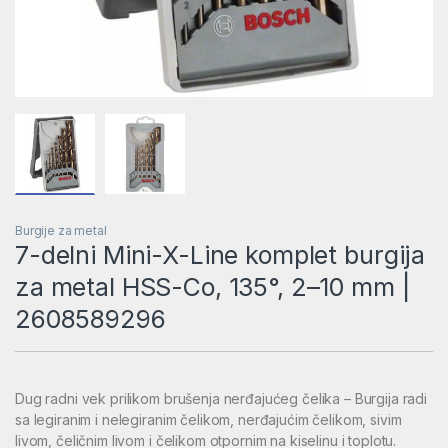
Burgije za metal
7-delni Mini-X-Line komplet burgija
za metal HSS-Co, 135°, 2–10 mm |
2608589296
Dug radni vek prilikom brušenja nerđajućeg čelika – Burgija radi
sa legiranim i nelegiranim čelikom, nerđajućim čelikom, sivim
livom, čeličnim livom i čelikom otpornim na kiselinu i toplotu.