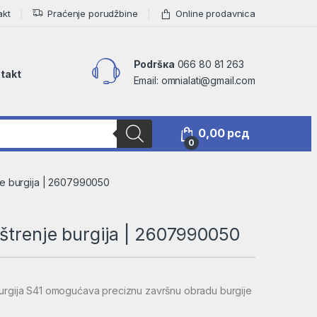
akt
Praćenje porudžbine
Online prodavnica
Podršкa
066 80 81 263
takt
Email: omnialati@gmail.com
0,00
рсд
0
je burgija | 2607990050
štrenje burgija | 2607990050
burgija S41 omogućava preciznu završnu obradu burgije