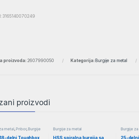
: 3165140070249
ra proizvoda:
2607990050
Kategorija:
Burgije za metal
zani proizvodi
za metal
,
Pribor
,
Burgije
Burgije za metal
Burgije za
18-delni Toughbox
HSS spiralna burgija sa
25-delni