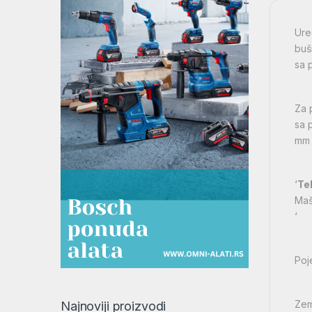
Ure
buš
sa 
Za 
sa 
mm 
‘
Te
Maš
‘
Poj
Zem
Najnoviji proizvodi