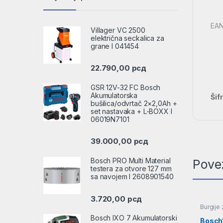
EAN
Villager VC 2500
električna seckalica za
grane l 041454
22.790,00
рсд
GSR 12V-32 FC Bosch
Akumulatorska
Šif
bušilica/odvrtač 2×2,0Ah +
set nastavaka + L-BOXX l
06019N7101
39.000,00
рсд
Bosch PRO Multi Material
Pove
testera za otvore 127 mm
sa navojem l 2608901540
3.720,00
рсд
Burgije 
Bosch IXO 7 Akumulatorski
Bosch