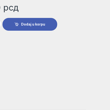
0
рсд
 burgija | 2607990050 količina
Dodaj u korpu