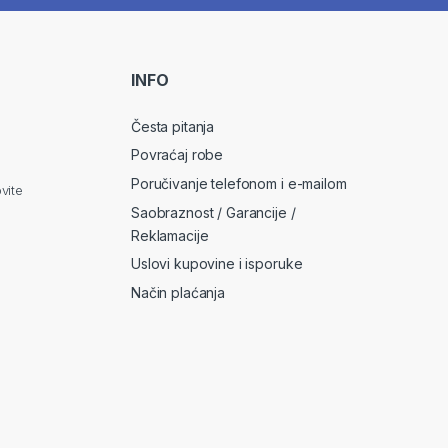
a
i
l
*
INFO
Česta pitanja
Povraćaj robe
Poručivanje telefonom i e-mailom
vite
Saobraznost / Garancije /
Reklamacije
Uslovi kupovine i isporuke
Način plaćanja