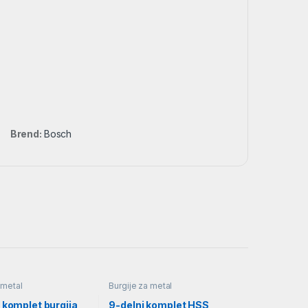
Brend:
Bosch
 metal
Burgije za metal
 komplet burgija
9-delni komplet HSS