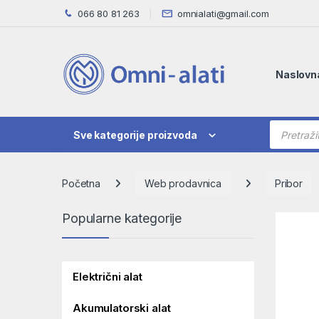
Skip to navigation
Skip to content
066 80 81 263
omnialati@gmail.com
Naslovn
Products
Sve kategorije proizvoda
Početna
Web prodavnica
Pribor
Popularne kategorije
Električni alat
Akumulatorski alat