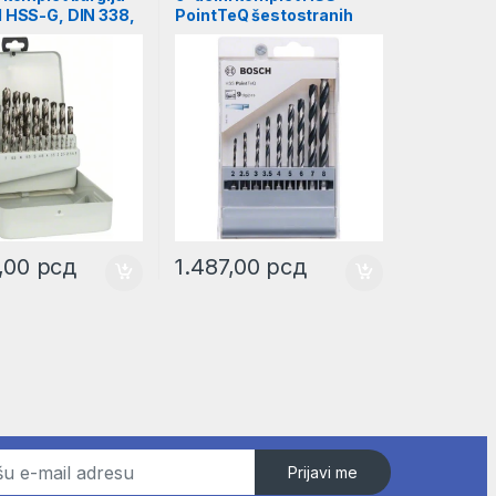
l HSS-G, DIN 338,
PointTeQ šestostranih
etalnoj kaseti, 1–
burgija, 2–8 mm |
 2607018727
2607002826
2,00
рсд
1.487,00
рсд
Prijavi me