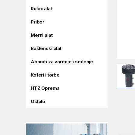
Ručni alat
Pribor
Merni alat
Baštenski alat
Aparati za varenje i sečenje
Koferi i torbe
HTZ Oprema
Ostalo