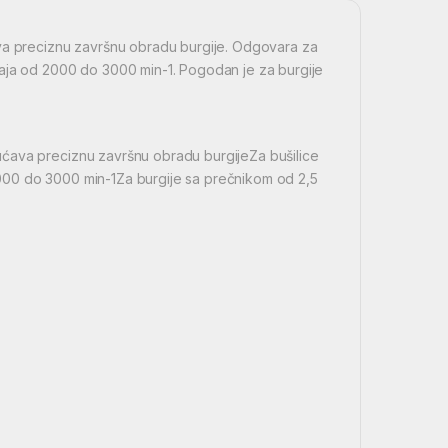
ava preciznu završnu obradu burgije. Odgovara za
taja od 2000 do 3000 min-1. Pogodan je za burgije
ućava preciznu završnu obradu burgijeZa bušilice
000 do 3000 min-1Za burgije sa prečnikom od 2,5