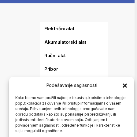
Električni alat
Akumulatorski alat
Ručni alat
Pribor
Merni alat
Podešavanje saglasnosti
Baštenski alat
Kako bismo vam pružili najbolje iskustvo, koristimo tehnologije
poput kolačića za čuvanje i/ili pristup informacijama o vašem
Aparati za varenje i
uređaju. Prihvatanjem ovih tehnologija omogućavate nam
sečenje
obradu podataka kao što su ponašanje pri pretraživanju ili
jedinstveni identifikatori na ovom sajtu. Odbijanjem ili
Koferi i torbe
povlačenjem saglasnosti, određene funkcije i karakteristike
sajta mogu biti ograničene.
HTZ Oprema