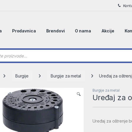
Kont
a
Prodavnica
Brendovi
O nama
Akcije
Kon
 search
Burgije
Burgije za metal
Uređaj za oštren
Burgije za metal
🔍
Uređaj za o
Uređaj za oštrenje 