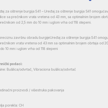
đaj za oštrenje burgija S41 – Uređaj za oštrenje burgija S41 omoguć
ilice sa prečnikom vrata vretena od 43 mm, sa optimalnim brojem obr
prečnikom od 2,5 mm do 10 mm i uglom vrha od 118 stepeni.
preciznu završnu obradu burgijeUređaj za oštrenje burgija S41 omog
prečnikom vrata vretena od 43 mm sa optimalnim brojem obrtaja od 2
do 10 mm i uglom vrha od 118 stepeni
hnički podaci:
ine: Bušilica/odvrtač, Vibraciona bušilica/odvrtač
edinačni proizvodi / višestruka pakovanja
lja porekla: CH