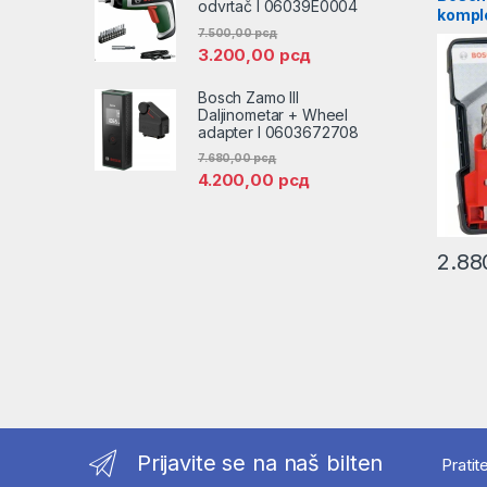
odvrtač l 06039E0004
komple
HSS-G 
7.500,00
рсд
3.200,00
рсд
mm | 
Bosch Zamo III
Daljinometar + Wheel
adapter l 0603672708
7.680,00
рсд
4.200,00
рсд
2.88
Prijavite se na naš bilten
Pratit