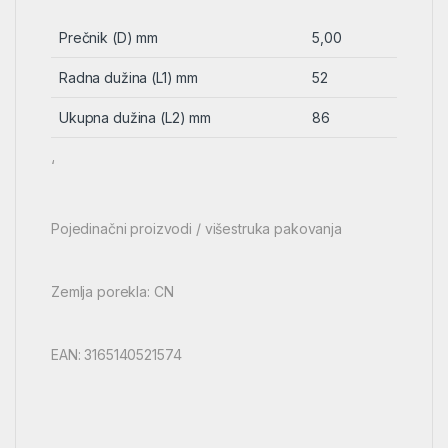
Prečnik (D) mm
5,00
Radna dužina (L1) mm
52
Ukupna dužina (L2) mm
86
‘
Pojedinačni proizvodi / višestruka pakovanja
Zemlja porekla: CN
EAN: 3165140521574