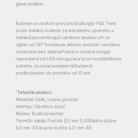
glave bušilice.
Bušenje sa visokom preciznošćuBurgija HSS Twist
pruža stabilno bušenje za standardnu upotrebu u
metaluSamocentrirajući ukršteno brušeni vrh sa
uglom od 135° kombinuje aktivno sečenje i savršeno
centriranje bez šetanjaPrecizno bušena burgija
napravljena od HSS omogućava brze rezultateNema
potrebe za označavanjem tačkašem ili
predbušenjem do prečnika od 10 mm
‘
Tehnički podaci:
Materijali: Čelik, Liveno gvožđe
Interfejs: Cilindrični držač
Mašine: Bušilica/odvrtač
Tehnički detalji: Prečnik (D) mm: 5,00Radna dužina
(L1) mm: 52Ukupna dužina (L2) mm: 86