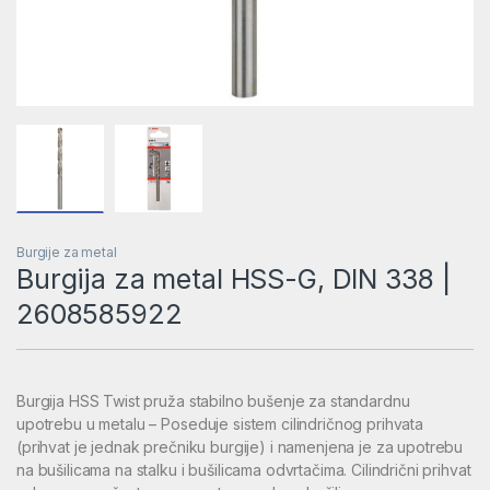
Burgije za metal
Burgija za metal HSS-G, DIN 338 |
2608585922
Burgija HSS Twist pruža stabilno bušenje za standardnu
upotrebu u metalu – Poseduje sistem cilindričnog prihvata
(prihvat je jednak prečniku burgije) i namenjena je za upotrebu
na bušilicama na stalku i bušilicama odvrtačima. Cilindrični prihvat