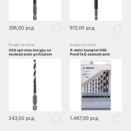
358,00
рсд
612,00
рсд
Burgije za metal
Burgije za metal
HSS spiralna burgija sa
9-delni komplet HSS
šestostranim prihvatom
PointTeQ šestostranih
4,2mm | 2608577054
burgija, 2–8 mm |
2607002826
243,00
рсд
1.487,00
рсд