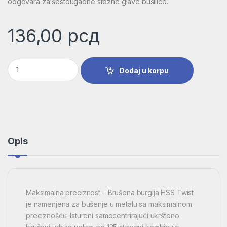
odgovara za šestougaone stezne glave bušilice.
136,00
рсд
Burgija za metal HSS-G, DIN 338 | 2608585922 količina
Dodaj u korpu
Opis
Maksimalna preciznost – Brušena burgija HSS Twist
je namenjena za bušenje u metalu sa maksimalnom
preciznošću. Istureni samocentrirajući ukršteno