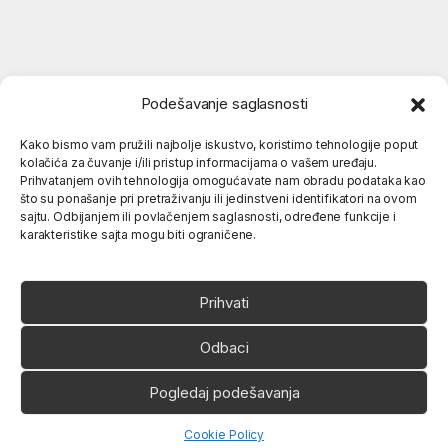
Podešavanje saglasnosti
Kako bismo vam pružili najbolje iskustvo, koristimo tehnologije poput
kolačića za čuvanje i/ili pristup informacijama o vašem uređaju.
Popularne kategorije
Prihvatanjem ovih tehnologija omogućavate nam obradu podataka kao
što su ponašanje pri pretraživanju ili jedinstveni identifikatori na ovom
sajtu. Odbijanjem ili povlačenjem saglasnosti, određene funkcije i
karakteristike sajta mogu biti ograničene.
O nama
Prihvati
Odbaci
Pogledaj podešavanja
Ukoliko imate neko pitanje,
slobodno nas pozovite
066 80 81 263
Open chaty
Cookie Policy