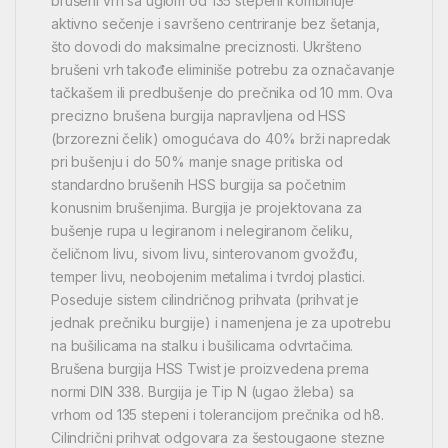
brušeni vrh sa uglom od 135 stepeni kombinuje
aktivno sečenje i savršeno centriranje bez šetanja,
što dovodi do maksimalne preciznosti. Ukršteno
brušeni vrh takođe eliminiše potrebu za označavanje
tačkašem ili predbušenje do prečnika od 10 mm. Ova
precizno brušena burgija napravljena od HSS
(brzorezni čelik) omogućava do 40% brži napredak
pri bušenju i do 50% manje snage pritiska od
standardno brušenih HSS burgija sa početnim
konusnim brušenjima. Burgija je projektovana za
bušenje rupa u legiranom i nelegiranom čeliku,
čeličnom livu, sivom livu, sinterovanom gvožđu,
temper livu, neobojenim metalima i tvrdoj plastici.
Poseduje sistem cilindričnog prihvata (prihvat je
jednak prečniku burgije) i namenjena je za upotrebu
na bušilicama na stalku i bušilicama odvrtačima.
Brušena burgija HSS Twist je proizvedena prema
normi DIN 338. Burgija je Tip N (ugao žleba) sa
vrhom od 135 stepeni i tolerancijom prečnika od h8.
Cilindrični prihvat odgovara za šestougaone stezne