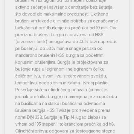
brušeni vrh sa uglom od 135 stepeni kombinuje
aktivno sečenje i savršeno centriranje bez šetanja,
što dovodi do maksimalne preciznosti. Ukršteno
brušeni vrh takođe eliminiše potrebu za označavanje
tačkašem ili predbušenje do prečnika od 10 mm. Ova
precizno brušena burgija napravljena od HSS
(brzorezni čelik) omogućava do 40% brži napredak
pri bušenju i do 50% manje snage pritiska od
standardno brušenih HSS burgija sa početnim
konusnim brušenjima. Burgija je projektovana za
bušenje rupa u legiranom i nelegiranom čeliku,
čeličnom livu, sivom livu, sinterovanom gvožđu,
temper livu, neobojenim metalima i tvrdoj plastici.
Poseduje sistem cilindričnog prihvata (prihvat je
jednak prečniku burgije) i namenjena je za upotrebu
na bušilicama na stalku i bušilicama odvrtačima.
Brušena burgija HSS Twist je proizvedena prema
normi DIN 338. Burgija je Tip N (ugao žleba) sa
vrhom od 135 stepeni i tolerancijom prečnika od h8.
Cilindrični prihvat odgovara za šestougaone stezne