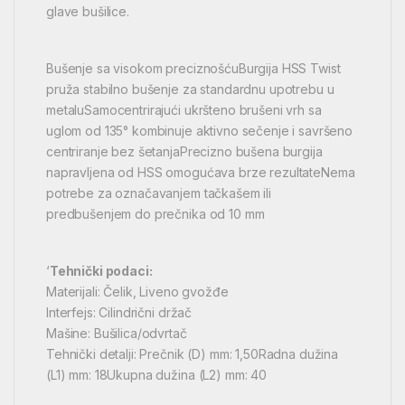
glave bušilice.
Bušenje sa visokom preciznošćuBurgija HSS Twist
pruža stabilno bušenje za standardnu upotrebu u
metaluSamocentrirajući ukršteno brušeni vrh sa
uglom od 135° kombinuje aktivno sečenje i savršeno
centriranje bez šetanjaPrecizno bušena burgija
napravljena od HSS omogućava brze rezultateNema
potrebe za označavanjem tačkašem ili
predbušenjem do prečnika od 10 mm
‘
Tehnički podaci:
Materijali: Čelik, Liveno gvožđe
Interfejs: Cilindrični držač
Mašine: Bušilica/odvrtač
Tehnički detalji: Prečnik (D) mm: 1,50Radna dužina
(L1) mm: 18Ukupna dužina (L2) mm: 40