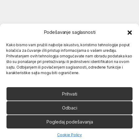
Podešavanje saglasnosti
Kako bismo vam pružili najbolje iskustvo, koristimo tehnologije poput
kolačića za čuvanje i/ili pristup informacijama o vašem uređaju.
Popularne kategorije
Prihvatanjem ovih tehnologija omogućavate nam obradu podataka kao
što su ponašanje pri pretraživanju ili jedinstveni identifikatori na ovom
sajtu. Odbijanjem ili povlačenjem saglasnosti, određene funkcije i
karakteristike sajta mogu biti ograničene.
O nama
Prihvati
Odbaci
Pogledaj podešavanja
Ukoliko imate neko pitanje,
slobodno nas pozovite
066 80 81 263
Open chaty
Cookie Policy