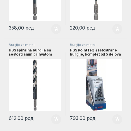
358,00
рсд
220,00
рсд
Burgije za metal
Burgije za metal
HSS spiralna burgija sa
HSS PointTeQ šestostrane
šestostranim prihvatom
burgije, komplet od 5 delova
9,0mm | 2608577062
na stalku za izlaganje, 2–6
mm | 2607002825
612,00
рсд
793,00
рсд