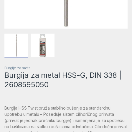
Burgije za metal
Burgija za metal HSS-G, DIN 338 |
2608595050
Burgija HSS Twist pruža stabilno bušenje za standardnu
upotrebu u metalu – Poseduje sistem cilindričnog prihvata
(prihvat je jednak prečniku burgije) i namenjena je za upotrebu
na bušilicama na stalku i bušilicama odvrtačima. Cilindrični prihvat