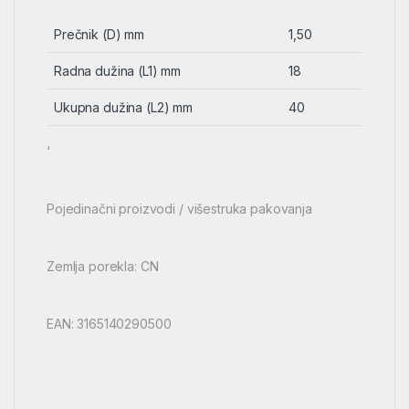
Prečnik (D) mm
1,50
Radna dužina (L1) mm
18
Ukupna dužina (L2) mm
40
‘
Pojedinačni proizvodi / višestruka pakovanja
Zemlja porekla: CN
EAN: 3165140290500