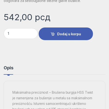
odgovara za šestougaone stezne glave bušilice.
542,00
рсд
Burgija za metal HSS-G, DIN 338 | 2608595050 količina
Dodaj u korpu
Opis
Maksimalna preciznost – Brušena burgija HSS Twist
je namenjena za bušenje u metalu sa maksimalnom
preciznošću. Istureni samocentrirajući ukršteno