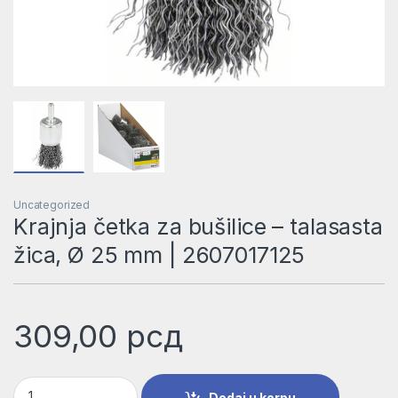
Uncategorized
Krajnja četka za bušilice – talasasta
žica, Ø 25 mm | 2607017125
309,00
рсд
Krajnja četka za bušilice – talasasta žica, Ø 25 mm | 26070171
Dodaj u korpu