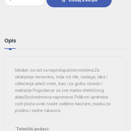
Opis
Idealan za rad na nepristupačnim mestima.Za
uklanjanje neravnina, mrlja od rđe, naslaga, laka i
oštećenja usled vode, kao i za grubu obradu i
matiranje.Pogodan je za sve marke električnog
alata.Bezbednosna napomena: Prilikom upotrebe
ovih ploča uvek nosite zaštitne naočare, masku za
prašinu i radne rukavice.
‘
Tehnički podaci: