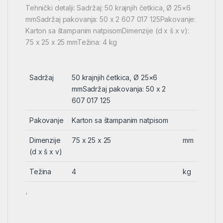
Tehnički detalji: Sadržaj: 50 krajnjih četkica, Ø 25×6
mmSadržaj pakovanja: 50 x 2 607 017 125Pakovanje:
Karton sa štampanim natpisomDimenzije (d x š x v):
75 x 25 x 25 mmTežina: 4 kg
Sadržaj
50 krajnjih četkica, Ø 25×6
mmSadržaj pakovanja: 50 x 2
607 017 125
Pakovanje
Karton sa štampanim natpisom
Dimenzije
75 x 25 x 25
mm
(d x š x v)
Težina
4
kg
‘