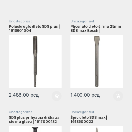
Uncategorized
Uncategorized
Poluokruglo dleto SDS plus |
Pljosnato dleto širina 25mm
1618601004
SDS max Bosch |
1618600210
2.488,00
рсд
1.400,00
рсд
Uncategorized
Uncategorized
SDS plus prihvatna drška za
Špic dleto SDS max |
steznu glavu | 1617000132
1618600023