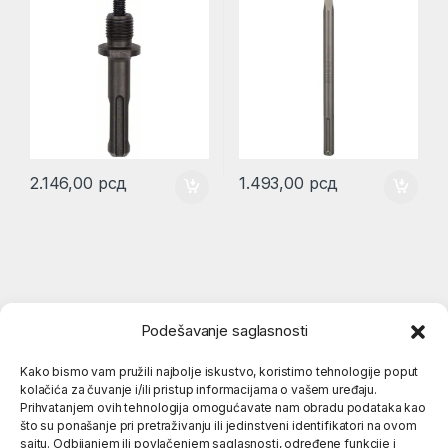
2.146,00
рсд
1.493,00
рсд
Podešavanje saglasnosti
Kako bismo vam pružili najbolje iskustvo, koristimo tehnologije poput
kolačića za čuvanje i/ili pristup informacijama o vašem uređaju.
Popularne kategorije
Prihvatanjem ovih tehnologija omogućavate nam obradu podataka kao
što su ponašanje pri pretraživanju ili jedinstveni identifikatori na ovom
sajtu. Odbijanjem ili povlačenjem saglasnosti, određene funkcije i