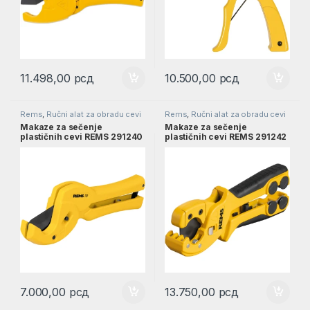
11.498,00
рсд
10.500,00
рсд
Rems
,
Ručni alat za obradu cevi
Rems
,
Ručni alat za obradu cevi
Makaze za sečenje
Makaze za sečenje
plastičnih cevi REMS 291240
plastičnih cevi REMS 291242
ROS P 26 I 291240
ROS P 26/SW 35 I 291242
7.000,00
рсд
13.750,00
рсд