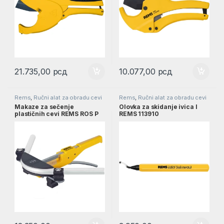
21.735,00
рсд
10.077,00
рсд
Rems
,
Ručni alat za obradu cevi
Rems
,
Ručni alat za obradu cevi
Makaze za sečenje
Olovka za skidanje ivica I
plastičnih cevi REMS ROS P
REMS 113910
42 PS l REMS 291000