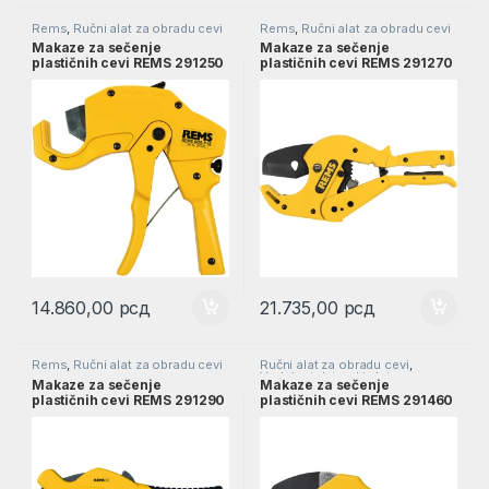
Rems
,
Ručni alat za obradu cevi
Rems
,
Ručni alat za obradu cevi
Makaze za sečenje
Makaze za sečenje
plastičnih cevi REMS 291250
plastičnih cevi REMS 291270
ROS P 42 l 291250
ROS P 63 P sa brzim
povratnim hodom l 291270
14.860,00
рсд
21.735,00
рсд
Rems
,
Ručni alat za obradu cevi
Ručni alat za obradu cevi
,
Vodoinstalaterski alat
Makaze za sečenje
Makaze za sečenje
plastičnih cevi REMS 291290
plastičnih cevi REMS 291460
ROS P 63 S sa brzim
P 42 PSS sa brzim povratnim
povratnim hodom l 291290
hodom l 291460