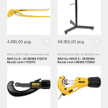
4.350,00
рсд
49.350,00
рсд
Rems
,
Ručni alat za obradu cevi
Rems
,
Ručni alat za obradu cevi
RAS Cu 8 – 42 REMS 113370
RAS Cu-INOX 3 – 35 REMS
Rezač cevi l 113370
Rezač cevi l REMS 113350