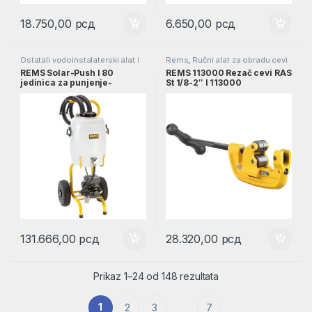
18.750,00
рсд
6.650,00
рсд
Ostatali vodoinstalaterski alat i
Rems
,
Ručni alat za obradu cevi
pribor
,
Rems
,
Vodoinstalaterski
REMS Solar-Push l 80
REMS 113000 Rezač cevi RAS
alat
jedinica za punjenje-
St 1/8-2″ l 113000
pražnjenje zatvorenih
sistema l 115311
131.666,00
рсд
28.320,00
рсд
Prikaz 1–24 od 148 rezultata
1
2
3
7