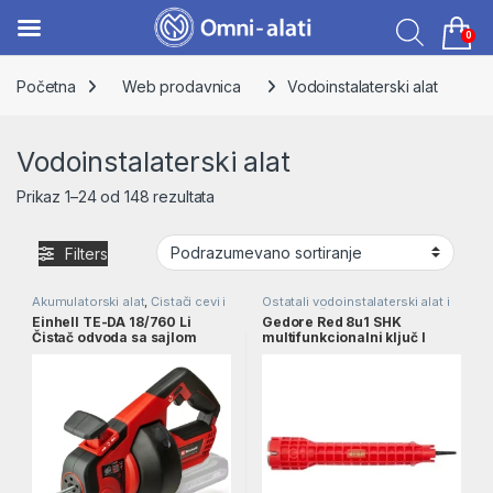
0
Skip to navigation
Skip to content
Početna
Web prodavnica
Vodoinstalaterski alat
Vodoinstalaterski alat
Prikaz 1–24 od 148 rezultata
Filters
Akumulatorski alat
,
Čistači cevi i
Ostatali vodoinstalaterski alat i
odvoda
,
Einhell
,
pribor
,
Ručni alat
,
Einhell TE-DA 18/760 Li
Gedore Red 8u1 SHK
Vodoinstalaterski alat
Vodoinstalaterski alat
Čistač odvoda sa sajlom
multifunkcionalni ključ l
SOLO l 4514160
R99200000