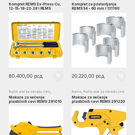
Vodoinstalaterski alat
Komplet REMS Ex-Press Cu,
Komplet za postavljanje
12-15-18-22-28 l REMS
REMS 54 – 60 mm l 131160
150007
80.400,00
рсд
20.220,00
рсд
Ručni alat za obradu cevi
,
Rems
,
Ručni alat za obradu cevi
Vodoinstalaterski alat
Makaze za sečenje
Makaze za sečenje
plastičnih cevi REMS 291010
plastičnih cevi REMS 291220
P 42 PSS sa brzim povratnim
ROS P 35 A l 291220
hodom l 291010