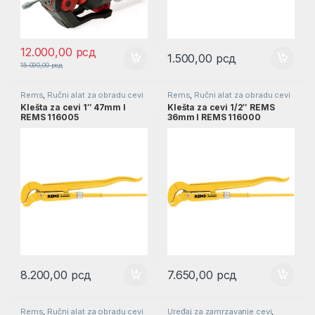
12.000,00
рсд
1.500,00
рсд
15.090,00
рсд
Rems
,
Ručni alat za obradu cevi
Rems
,
Ručni alat za obradu cevi
Klešta za cevi 1″ 47mm l
Klešta za cevi 1/2″ REMS
REMS 116005
36mm l REMS 116000
8.200,00
рсд
7.650,00
рсд
Rems
,
Ručni alat za obradu cevi
Uređaj za zamrzavanje cevi
,