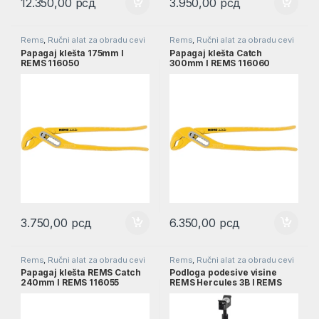
12.350,00
рсд
3.950,00
рсд
Rems
,
Ručni alat za obradu cevi
Rems
,
Ručni alat za obradu cevi
Papagaj klešta 175mm l
Papagaj klešta Catch
REMS 116050
300mm l REMS 116060
3.750,00
рсд
6.350,00
рсд
Rems
,
Ručni alat za obradu cevi
Rems
,
Ručni alat za obradu cevi
Papagaj klešta REMS Catch
Podloga podesive visine
240mm l REMS 116055
REMS Hercules 3B l REMS
120120