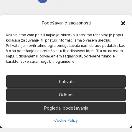
…
Podešavanje saglasnosti
Kako bismo vam pružili najbolje iskustvo, koristimo tehnologije poput
kolačića za čuvanje i/ili pristup informacijama o vašem uređaju.
Popularne kategorije
Prihvatanjem ovih tehnologija omogućavate nam obradu podataka kao
što su ponašanje pri pretraživanju ili jedinstveni identifikatori na ovom
sajtu. Odbijanjem ili povlačenjem saglasnosti, određene funkcije i
O nama
karakteristike sajta mogu biti ograničene.
Prihvati
Odbaci
Ukoliko imate neko pitanje,
Pogledaj podešavanja
slobodno nas pozovite
066 80 81 263
Open chaty
Cookie Policy