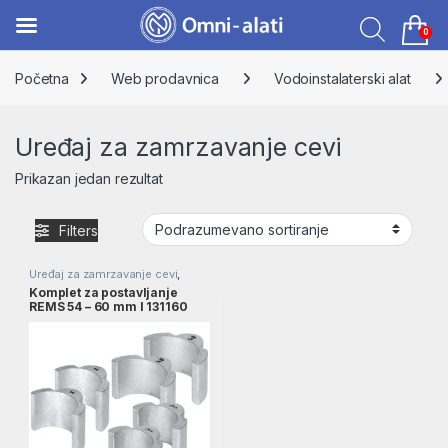
0
Skip to navigation
Skip to content
Početna
Web prodavnica
Vodoinstalaterski alat
Uređaj za zamrzavanje cevi
Prikazan jedan rezultat
Filters
Uređaj za zamrzavanje cevi
,
Vodoinstalaterski alat
Komplet za postavljanje
REMS 54 – 60 mm l 131160