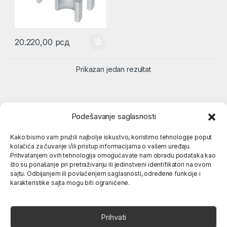
20.220,00
рсд
Prikazan jedan rezultat
Podešavanje saglasnosti
Kako bismo vam pružili najbolje iskustvo, koristimo tehnologije poput
kolačića za čuvanje i/ili pristup informacijama o vašem uređaju.
Popularne kategorije
Prihvatanjem ovih tehnologija omogućavate nam obradu podataka kao
što su ponašanje pri pretraživanju ili jedinstveni identifikatori na ovom
sajtu. Odbijanjem ili povlačenjem saglasnosti, određene funkcije i
O nama
karakteristike sajta mogu biti ograničene.
Prihvati