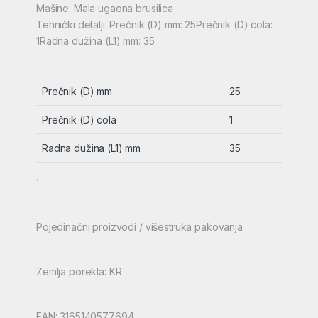
Mašine: Mala ugaona brusilica
Tehnički detalji: Prečnik (D) mm: 25Prečnik (D) cola:
1Radna dužina (L1) mm: 35
Prečnik (D) mm
25
Prečnik (D) cola
1
Radna dužina (L1) mm
35
‘
Pojedinačni proizvodi / višestruka pakovanja
Zemlja porekla: KR
EAN: 3165140577694