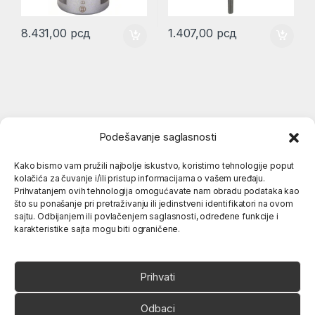
8.431,00
рсд
1.407,00
рсд
Podešavanje saglasnosti
Kako bismo vam pružili najbolje iskustvo, koristimo tehnologije poput
kolačića za čuvanje i/ili pristup informacijama o vašem uređaju.
Popularne kategorije
Prihvatanjem ovih tehnologija omogućavate nam obradu podataka kao
što su ponašanje pri pretraživanju ili jedinstveni identifikatori na ovom
sajtu. Odbijanjem ili povlačenjem saglasnosti, određene funkcije i
karakteristike sajta mogu biti ograničene.
O nama
Prihvati
Odbaci