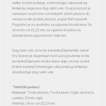
velike brzine bušenja, a tehnologija vakuumskog
lemljenja osigurava dug radni vek. Ovaj proizvod je
namenjen za pločice od mekanih zidnih pločica do
veoma tvrdih podnih pločica, poput finih kamenih.
Pogodno je za upotrebu sa ugaonim brusilicama. Sa
otvorom od 22,23 mm za ugaone brusilice sa
standardnom sigurnosnom maticom.
Dug radni vek za tvrdu keramikuDijamantski sekač
Dry Speed je dugotrajan kod suvog bušenja tvrde
keramikeDijamanti visoke klase daju veoma visoke
brzine bušenjaTehnologija vakuumskog lemljenja
obezbeđuje dug radni vek
‘
Tehnički podaci:
Materijali: Tvrde pločice; Tvrdi kamen; Cigle od kreča
i peska; Čvrsta cigla
Interfejs: Otvor od 22,23 mm