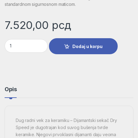
standardnom sigurnosnom maticom.
7.520,00
рсд
Dijamantska burgija za suvo bušenje Dry Speed Best for Cera
Dodaj u korpu
Opis
Dug radni vek za keramiku – Dijamantski sekač Dry
Speed je dugotrajan kod suvog bušenja tvrde
keramike. Njegovi prvoklasni dijamanti daju veoma