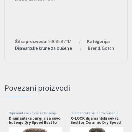
Šifra proizvoda:
2608587117
Kategorija:
Dijamantske krune za bušenje
Brend:
Bosch
Povezani proizvodi
Dijamantske krune za bušenje
Dijamantske krune za bušenje
Dijamantska burgija za suvo
X-LOCK dijamantski sekač
bušenje Dry Speed Best for
Best for Ceramic Dry Speed
Ceramic | 2608587120
20×35 | 2608599029