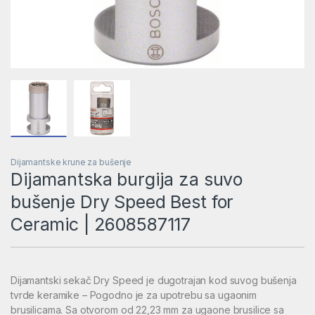
Dijamantske krune za bušenje
Dijamantska burgija za suvo
bušenje Dry Speed Best for
Ceramic | 2608587117
Dijamantski sekač Dry Speed je dugotrajan kod suvog bušenja
tvrde keramike – Pogodno je za upotrebu sa ugaonim
brusilicama. Sa otvorom od 22,23 mm za ugaone brusilice sa