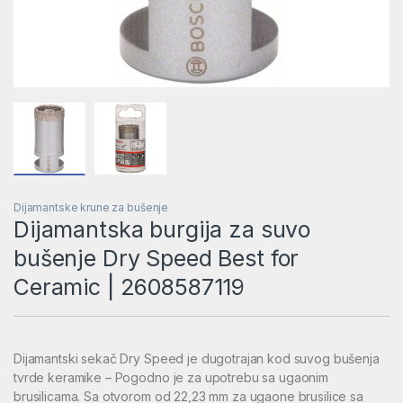
Dijamantske krune za bušenje
Dijamantska burgija za suvo
bušenje Dry Speed Best for
Ceramic | 2608587119
Dijamantski sekač Dry Speed je dugotrajan kod suvog bušenja
tvrde keramike – Pogodno je za upotrebu sa ugaonim
brusilicama. Sa otvorom od 22,23 mm za ugaone brusilice sa