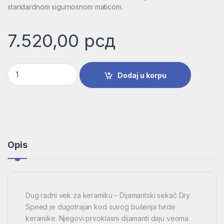
standardnom sigurnosnom maticom.
7.520,00
рсд
Dijamantska burgija za suvo bušenje Dry Speed Best for Cera
Dodaj u korpu
Opis
Dug radni vek za keramiku – Dijamantski sekač Dry
Speed je dugotrajan kod suvog bušenja tvrde
keramike. Njegovi prvoklasni dijamanti daju veoma