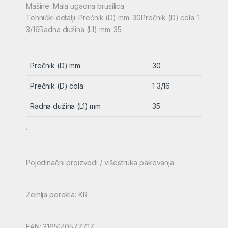
Mašine: Mala ugaona brusilica
Tehnički detalji: Prečnik (D) mm: 30Prečnik (D) cola: 1
3/16Radna dužina (L1) mm: 35
Prečnik (D) mm
30
Prečnik (D) cola
1 3/16
Radna dužina (L1) mm
35
‘
Pojedinačni proizvodi / višestruka pakovanja
Zemlja porekla: KR
EAN: 3165140577717