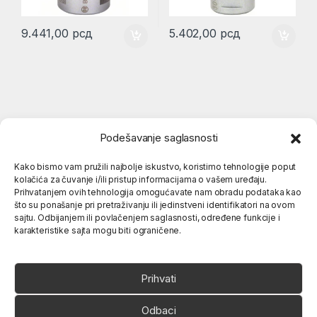
9.441,00
рсд
5.402,00
рсд
Podešavanje saglasnosti
Kako bismo vam pružili najbolje iskustvo, koristimo tehnologije poput
kolačića za čuvanje i/ili pristup informacijama o vašem uređaju.
Popularne kategorije
Prihvatanjem ovih tehnologija omogućavate nam obradu podataka kao
što su ponašanje pri pretraživanju ili jedinstveni identifikatori na ovom
sajtu. Odbijanjem ili povlačenjem saglasnosti, određene funkcije i
karakteristike sajta mogu biti ograničene.
O nama
Prihvati
Odbaci