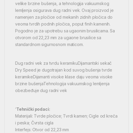
velike brzine bušenja, a tehnologija vakuumskog
lemljenja osigurava dug radni vek. Ovaj proizvod je
namenjen za pločice od mekanih zidnih pločica do
veoma tvrdih podnih pločica, poput finih kamenih.
Pogodno je za upotrebu sa ugaonim brusilicama. Sa
otvorom od 22,23 mm za ugaone brusilice sa
standardnom sigurnosnom maticom.
Dug radni vek za tvrdu keramikuDijamantski sekač
Dry Speed je dugotrajan kod suvog bušenja tvrde
keramikeDijamanti visoke klase daju veoma visoke
brzine bušenjaTehnologija vakuumskog lemljenja
obezbeđuje dug radni vek
‘
Tehnički podaci:
Materijali: Tvrde pločice; Tvrdi kamen; Cigle od kreča
i peska; Čvrsta cigla
Interfejs: Otvor od 22,23 mm