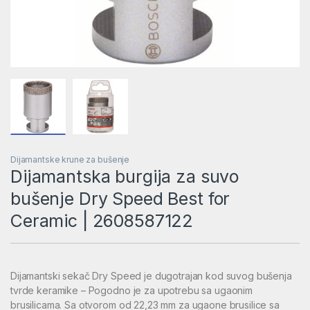
Dijamantske krune za bušenje
Dijamantska burgija za suvo
bušenje Dry Speed Best for
Ceramic | 2608587122
Dijamantski sekač Dry Speed je dugotrajan kod suvog bušenja
tvrde keramike – Pogodno je za upotrebu sa ugaonim
brusilicama. Sa otvorom od 22,23 mm za ugaone brusilice sa