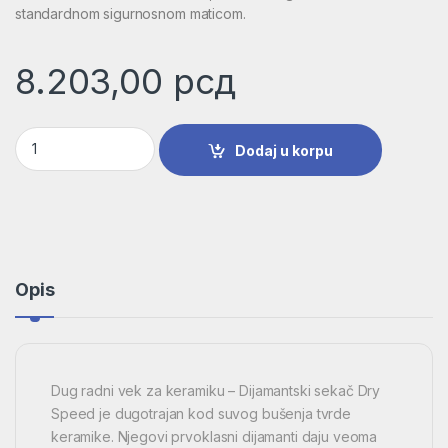
standardnom sigurnosnom maticom.
8.203,00
рсд
Dijamantska burgija za suvo bušenje Dry Speed Best for Cera
Dodaj u korpu
Opis
Dug radni vek za keramiku – Dijamantski sekač Dry
Speed je dugotrajan kod suvog bušenja tvrde
keramike. Njegovi prvoklasni dijamanti daju veoma