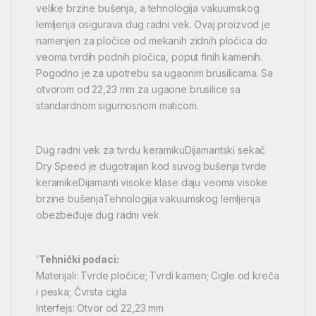
velike brzine bušenja, a tehnologija vakuumskog
lemljenja osigurava dug radni vek. Ovaj proizvod je
namenjen za pločice od mekanih zidnih pločica do
veoma tvrdih podnih pločica, poput finih kamenih.
Pogodno je za upotrebu sa ugaonim brusilicama. Sa
otvorom od 22,23 mm za ugaone brusilice sa
standardnom sigurnosnom maticom.
Dug radni vek za tvrdu keramikuDijamantski sekač
Dry Speed je dugotrajan kod suvog bušenja tvrde
keramikeDijamanti visoke klase daju veoma visoke
brzine bušenjaTehnologija vakuumskog lemljenja
obezbeđuje dug radni vek
‘
Tehnički podaci:
Materijali: Tvrde pločice; Tvrdi kamen; Cigle od kreča
i peska; Čvrsta cigla
Interfejs: Otvor od 22,23 mm