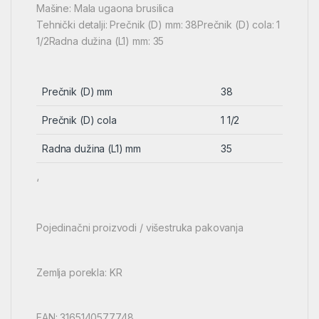
Mašine: Mala ugaona brusilica
Tehnički detalji: Prečnik (D) mm: 38Prečnik (D) cola: 1
1/2Radna dužina (L1) mm: 35
Prečnik (D) mm
38
Prečnik (D) cola
1 1/2
Radna dužina (L1) mm
35
‘
Pojedinačni proizvodi / višestruka pakovanja
Zemlja porekla: KR
EAN: 3165140577748