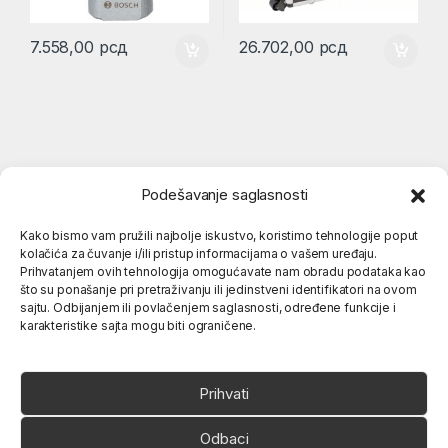
7.558,00
рсд
26.702,00
рсд
Podešavanje saglasnosti
Kako bismo vam pružili najbolje iskustvo, koristimo tehnologije poput
kolačića za čuvanje i/ili pristup informacijama o vašem uređaju.
Popularne kategorije
Prihvatanjem ovih tehnologija omogućavate nam obradu podataka kao
što su ponašanje pri pretraživanju ili jedinstveni identifikatori na ovom
sajtu. Odbijanjem ili povlačenjem saglasnosti, određene funkcije i
karakteristike sajta mogu biti ograničene.
O nama
Prihvati
Odbaci