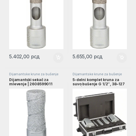
5.402,00
рсд
5.655,00
рсд
Dijamantske krune za bušenje
Dijamantske krune za bušenje
Dijamantski sekač za
5-delni komplet kruna za
mlevenje | 2608599011
suvo bušenje G 1/2″, 38–127
mm | 2608587007