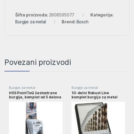
Šifra proizvoda:
2608595077
Kategorija:
Burgije za metal
Brend:
Bosch
Povezani proizvodi
Burgije za metal
Burgije za metal
HSS PointTeQ šestostrane
10-delni Robust Line
burgije, komplet od 5 delova
komplet burgija za metal
na stalku za izlaganje, 2–6
HSS-Co, 1–10 mm |
mm | 2607002825
2607019925