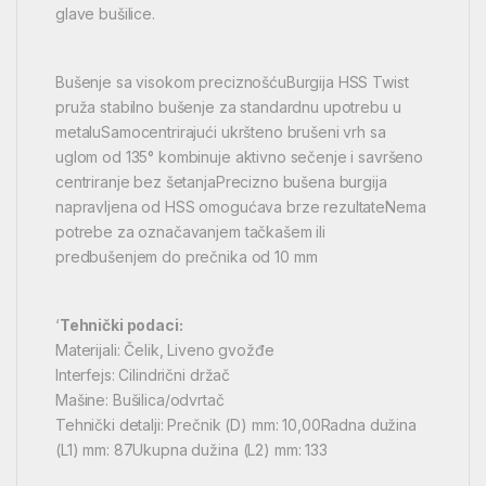
glave bušilice.
Bušenje sa visokom preciznošćuBurgija HSS Twist
pruža stabilno bušenje za standardnu upotrebu u
metaluSamocentrirajući ukršteno brušeni vrh sa
uglom od 135° kombinuje aktivno sečenje i savršeno
centriranje bez šetanjaPrecizno bušena burgija
napravljena od HSS omogućava brze rezultateNema
potrebe za označavanjem tačkašem ili
predbušenjem do prečnika od 10 mm
‘
Tehnički podaci:
Materijali: Čelik, Liveno gvožđe
Interfejs: Cilindrični držač
Mašine: Bušilica/odvrtač
Tehnički detalji: Prečnik (D) mm: 10,00Radna dužina
(L1) mm: 87Ukupna dužina (L2) mm: 133