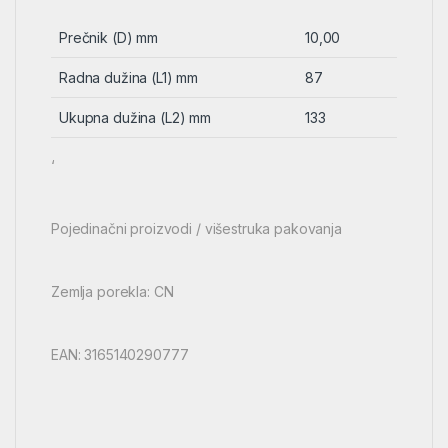
Prečnik (D) mm
10,00
Radna dužina (L1) mm
87
Ukupna dužina (L2) mm
133
‘
Pojedinačni proizvodi / višestruka pakovanja
Zemlja porekla: CN
EAN: 3165140290777