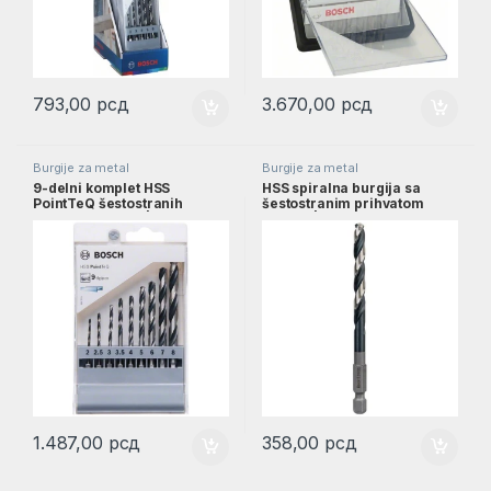
793,00
рсд
3.670,00
рсд
Burgije za metal
Burgije za metal
9-delni komplet HSS
HSS spiralna burgija sa
PointTeQ šestostranih
šestostranim prihvatom
burgija, 2–8 mm |
6,0mm | 2608577058
2607002826
1.487,00
рсд
358,00
рсд