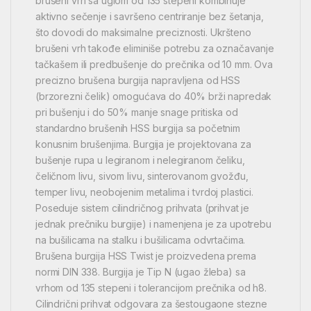
brušeni vrh sa uglom od 135 stepeni kombinuje
aktivno sečenje i savršeno centriranje bez šetanja,
što dovodi do maksimalne preciznosti. Ukršteno
brušeni vrh takođe eliminiše potrebu za označavanje
tačkašem ili predbušenje do prečnika od 10 mm. Ova
precizno brušena burgija napravljena od HSS
(brzorezni čelik) omogućava do 40% brži napredak
pri bušenju i do 50% manje snage pritiska od
standardno brušenih HSS burgija sa početnim
konusnim brušenjima. Burgija je projektovana za
bušenje rupa u legiranom i nelegiranom čeliku,
čeličnom livu, sivom livu, sinterovanom gvožđu,
temper livu, neobojenim metalima i tvrdoj plastici.
Poseduje sistem cilindričnog prihvata (prihvat je
jednak prečniku burgije) i namenjena je za upotrebu
na bušilicama na stalku i bušilicama odvrtačima.
Brušena burgija HSS Twist je proizvedena prema
normi DIN 338. Burgija je Tip N (ugao žleba) sa
vrhom od 135 stepeni i tolerancijom prečnika od h8.
Cilindrični prihvat odgovara za šestougaone stezne