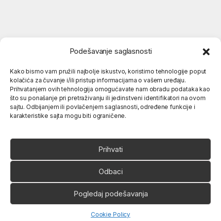
Podešavanje saglasnosti
Kako bismo vam pružili najbolje iskustvo, koristimo tehnologije poput
kolačića za čuvanje i/ili pristup informacijama o vašem uređaju.
Popularne kategorije
Prihvatanjem ovih tehnologija omogućavate nam obradu podataka kao
što su ponašanje pri pretraživanju ili jedinstveni identifikatori na ovom
sajtu. Odbijanjem ili povlačenjem saglasnosti, određene funkcije i
karakteristike sajta mogu biti ograničene.
O nama
Prihvati
Odbaci
Pogledaj podešavanja
Ukoliko imate neko pitanje,
slobodno nas pozovite
066 80 81 263
Open chaty
Cookie Policy