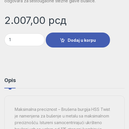
odgovara za šestougaone stezne glave bušilice.
2.007,00
рсд
Burgija za metal HSS-G, DIN 338 | 2608595077 količina
Dodaj u korpu
Opis
Maksimalna preciznost – Brušena burgija HSS Twist
je namenjena za bušenje u metalu sa maksimalnom
preciznošću. Istureni samocentrirajući ukršteno