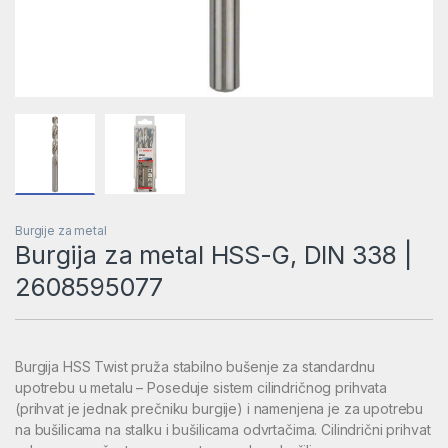
Burgije za metal
Burgija za metal HSS-G, DIN 338 |
2608595077
Burgija HSS Twist pruža stabilno bušenje za standardnu
upotrebu u metalu – Poseduje sistem cilindričnog prihvata
(prihvat je jednak prečniku burgije) i namenjena je za upotrebu
na bušilicama na stalku i bušilicama odvrtačima. Cilindrični prihvat