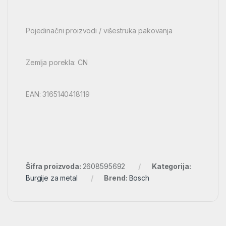
Pojedinačni proizvodi / višestruka pakovanja
Zemlja porekla: CN
EAN: 3165140418119
Šifra proizvoda:
2608595692
Kategorija:
Burgije za metal
Brend:
Bosch