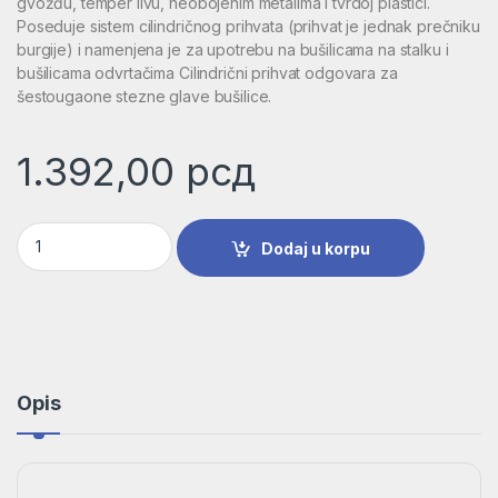
gvožđu, temper livu, neobojenim metalima i tvrdoj plastici.
Poseduje sistem cilindričnog prihvata (prihvat je jednak prečniku
burgije) i namenjena je za upotrebu na bušilicama na stalku i
bušilicama odvrtačima Cilindrični prihvat odgovara za
šestougaone stezne glave bušilice.
1.392,00
рсд
Burgija za metal HSS-G, DIN 340 | 2608595692 količina
Dodaj u korpu
Opis