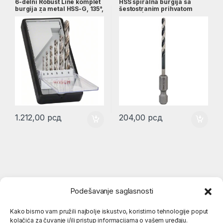
6-delni Robust Line komplet
HSS spiralna burgija sa
burgija za metal HSS-G, 135°,
šestostranim prihvatom
2–8 mm | 2607010529
3,0mm | 2608577048
1.212,00
рсд
204,00
рсд
Podešavanje saglasnosti
Kako bismo vam pružili najbolje iskustvo, koristimo tehnologije poput
kolačića za čuvanje i/ili pristup informacijama o vašem uređaju.