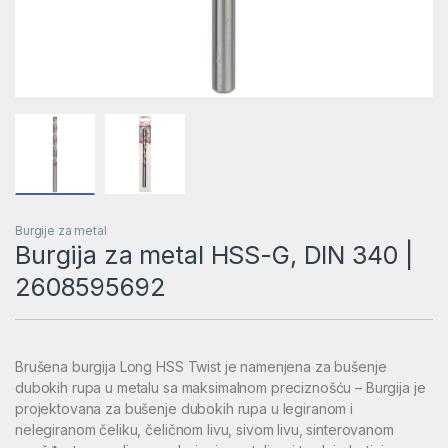
Burgije za metal
Burgija za metal HSS-G, DIN 340 |
2608595692
Brušena burgija Long HSS Twist je namenjena za bušenje
dubokih rupa u metalu sa maksimalnom preciznošću – Burgija je
projektovana za bušenje dubokih rupa u legiranom i
nelegiranom čeliku, čeličnom livu, sivom livu, sinterovanom