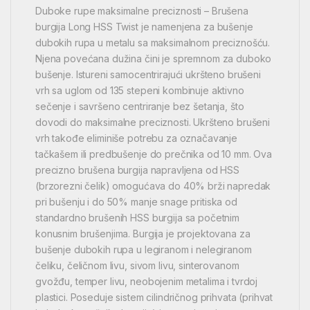
Duboke rupe maksimalne preciznosti – Brušena
burgija Long HSS Twist je namenjena za bušenje
dubokih rupa u metalu sa maksimalnom preciznošću.
Njena povećana dužina čini je spremnom za duboko
bušenje. Istureni samocentrirajući ukršteno brušeni
vrh sa uglom od 135 stepeni kombinuje aktivno
sečenje i savršeno centriranje bez šetanja, što
dovodi do maksimalne preciznosti. Ukršteno brušeni
vrh takođe eliminiše potrebu za označavanje
tačkašem ili predbušenje do prečnika od 10 mm. Ova
precizno brušena burgija napravljena od HSS
(brzorezni čelik) omogućava do 40% brži napredak
pri bušenju i do 50% manje snage pritiska od
standardno brušenih HSS burgija sa početnim
konusnim brušenjima. Burgija je projektovana za
bušenje dubokih rupa u legiranom i nelegiranom
čeliku, čeličnom livu, sivom livu, sinterovanom
gvožđu, temper livu, neobojenim metalima i tvrdoj
plastici. Poseduje sistem cilindričnog prihvata (prihvat