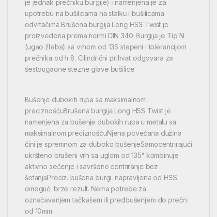
je jednak prečniku burgije) i namenjena je za
upotrebu na bušilicama na stalku i bušilicama
odvrtačima Brušena burgija Long HSS Twist je
proizvedena prema normi DIN 340. Burgija je Tip N
(ugao žleba) sa vrhom od 135 stepeni i tolerancijom
prečnika od h 8. Cilindrični prihvat odgovara za
šestougaone stezne glave bušilice.
Bušenje dubokih rupa sa maksimalnom
preciznošćuBrušena burgija Long HSS Twist je
namenjena za bušenje dubokih rupa u metalu sa
maksimalnom preciznošćuNjena povećana dužina
čini je spremnom za duboko bušenjeSamocentrirajući
ukršteno brušeni vrh sa uglom od 135° kombinuje
aktivno sečenje i savršeno centriranje bez
šetanjaPreciz. bušena burgi. napravljena od HSS
omoguć. brze rezult. Nema potrebe za
označavanjem tačkašem ili predbušenjem do prečn.
od 10mm