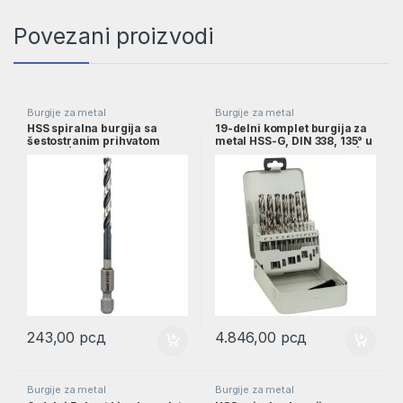
Povezani proizvodi
Burgije za metal
Burgije za metal
HSS spiralna burgija sa
19-delni komplet burgija za
šestostranim prihvatom
metal HSS-G, DIN 338, 135° u
4,2mm | 2608577054
metalnoj kaseti, 1–10 mm |
2607018726
243,00
рсд
4.846,00
рсд
Burgije za metal
Burgije za metal