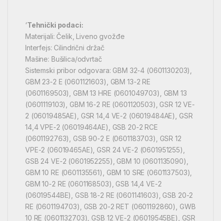
‘
Tehnički podaci:
Materijali: Čelik, Liveno gvožđe
Interfejs: Cilindrični držač
Mašine: Bušilica/odvrtač
Sistemski pribor odgovara: GBM 32-4 (0601130203),
GBM 23-2 E (0601121603), GBM 13-2 RE
(0601169503), GBM 13 HRE (0601049703), GBM 13
(0601119103), GBM 16-2 RE (0601120503), GSR 12 VE-
2 (06019485AE), GSR 14,4 VE-2 (06019484AE), GSR
14,4 VPE-2 (06019464AE), GSB 20-2 RCE
(0601192763), GSB 90-2 E (0601183703), GSR 12
VPE-2 (06019465AE), GSR 24 VE-2 (0601951255),
GSB 24 VE-2 (0601952255), GBM 10 (0601135090),
GBM 10 RE (0601135561), GBM 10 SRE (0601137503),
GBM 10-2 RE (0601168503), GSB 14,4 VE-2
(06019544BE), GSB 18-2 RE (0601141603), GSB 20-2
RE (0601194703), GSB 20-2 RET (0601192860), GWB
10 RE (0601132703), GSB 12 VE-2 (06019545BE), GSR