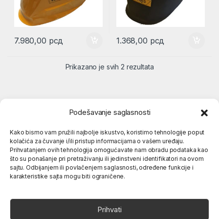
7.980,00
рсд
1.368,00
рсд
Prikazano je svih 2 rezultata
Podešavanje saglasnosti
Kako bismo vam pružili najbolje iskustvo, koristimo tehnologije poput
kolačića za čuvanje i/ili pristup informacijama o vašem uređaju.
Popularne kategorije
Prihvatanjem ovih tehnologija omogućavate nam obradu podataka kao
što su ponašanje pri pretraživanju ili jedinstveni identifikatori na ovom
sajtu. Odbijanjem ili povlačenjem saglasnosti, određene funkcije i
O nama
karakteristike sajta mogu biti ograničene.
Prihvati