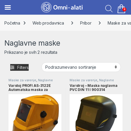
0
Skip to navigation
Skip to content
Početna
Web prodavnica
Pribor
Maske za va
Naglavne maske
Prikazano je svih 2 rezultata
Filters
Maske za varenje
,
Naglavne
Maske za varenje
,
Naglavne
maske
,
Pribor
maske
,
Pribor
Varstoj PROFI AS-3122E
Varstroj – Maska naglavna
Automatska maska za
PVC DIN 11 l 900314
zavarivanje l 900286