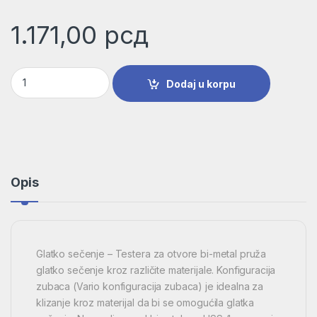
1.171,00
рсд
Testera za otvore HSS-bimetal za standardne adaptere | 260
Dodaj u korpu
Opis
Glatko sečenje – Testera za otvore bi-metal pruža
glatko sečenje kroz različite materijale. Konfiguracija
zubaca (Vario konfiguracija zubaca) je idealna za
klizanje kroz materijal da bi se omogućila glatka