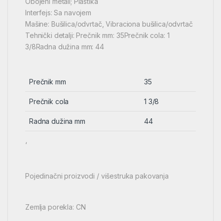
Obojeni metali; Plastika
Interfejs: Sa navojem
Mašine: Bušilica/odvrtač, Vibraciona bušilica/odvrtač
Tehnički detalji: Prečnik mm: 35Prečnik cola: 1
3/8Radna dužina mm: 44
Prečnik mm
35
Prečnik cola
1 3/8
Radna dužina mm
44
‘
Pojedinačni proizvodi / višestruka pakovanja
Zemlja porekla: CN