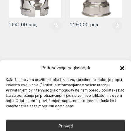
1.541,00
рсд
1.290,00
рсд
Podešavanje saglasnosti
Kako bismo vam pružili najbolje iskustvo, koristimo tehnologije poput
kolačića za čuvanje i/ili pristup informacijama o vašem uređaju.
Popularne kategorije
Prihvatanjem ovih tehnologija omogućavate nam obradu podataka kao
što su ponašanje pri pretraživanju ili jedinstveni identifikatori na ovom
sajtu. Odbijanjem ili povlačenjem saglasnosti, određene funkcije i
karakteristike sajta mogu biti ograničene.
O nama
Prihvati