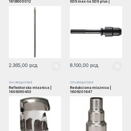
1618600012
SDS max na SDS plus |
1618598159
2.365,00
рсд
8.100,00
рсд
Uncategorized
Uncategorized
Reflektorska mlaznica |
Redukciona mlaznica |
1609390453
1609201647