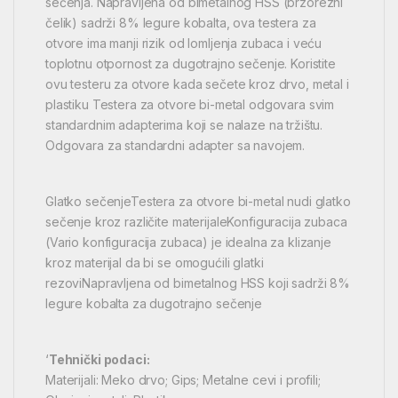
sečenja. Napravljena od bimetalnog HSS (brzorezni
čelik) sadrži 8% legure kobalta, ova testera za
otvore ima manji rizik od lomljenja zubaca i veću
toplotnu otpornost za dugotrajno sečenje. Koristite
ovu testeru za otvore kada sečete kroz drvo, metal i
plastiku Testera za otvore bi-metal odgovara svim
standardnim adapterima koji se nalaze na tržištu.
Odgovara za standardni adapter sa navojem.
Glatko sečenjeTestera za otvore bi-metal nudi glatko
sečenje kroz različite materijaleKonfiguracija zubaca
(Vario konfiguracija zubaca) je idealna za klizanje
kroz materijal da bi se omogućili glatki
rezoviNapravljena od bimetalnog HSS koji sadrži 8%
legure kobalta za dugotrajno sečenje
‘
Tehnički podaci:
Materijali: Meko drvo; Gips; Metalne cevi i profili;