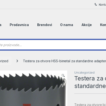
Kont
a
Prodavnica
Brendovi
O nama
Akcije
Kon
 search
rized
Testera za otvore HSS-bimetal za standardne adapte
Uncategorized
🔍
Testera za
standardne
Testera za otvore bi-