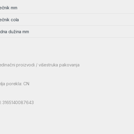
ečnik mm
ečnik cola
dna dužina mm
edinačni proizvodi / višestruka pakovanja
lja porekla: CN
: 3165140087643