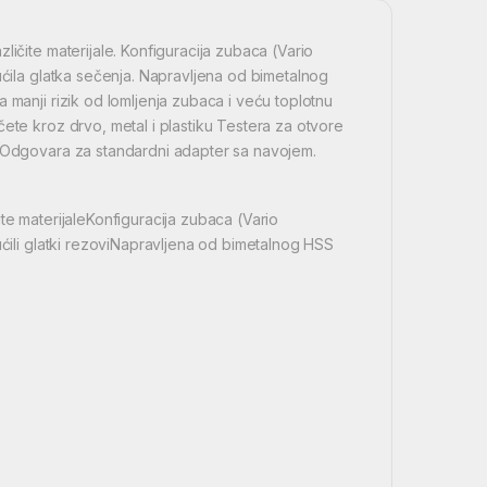
ličite materijale. Konfiguracija zubaca (Vario
ućila glatka sečenja. Napravljena od bimetalnog
 manji rizik od lomljenja zubaca i veću toplotnu
ete kroz drvo, metal i plastiku Testera za otvore
. Odgovara za standardni adapter sa navojem.
te materijaleKonfiguracija zubaca (Vario
ućili glatki rezoviNapravljena od bimetalnog HSS