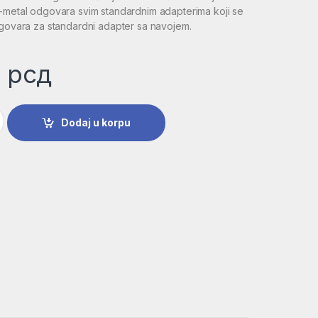
i-metal odgovara svim standardnim adapterima koji se
dgovara za standardni adapter sa navojem.
0
рсд
HSS-bimetal za standardne adaptere | 2608584124 količina
Dodaj u korpu