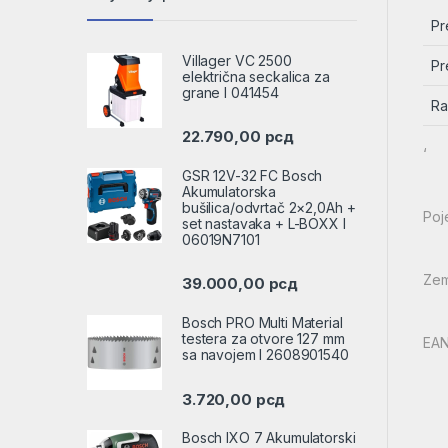
Pr
Villager VC 2500
Pr
električna seckalica za
grane l 041454
Ra
22.790,00
рсд
‘
GSR 12V-32 FC Bosch
Akumulatorska
bušilica/odvrtač 2×2,0Ah +
Poj
set nastavaka + L-BOXX l
06019N7101
Zem
39.000,00
рсд
Bosch PRO Multi Material
testera za otvore 127 mm
EAN
sa navojem l 2608901540
3.720,00
рсд
Bosch IXO 7 Akumulatorski