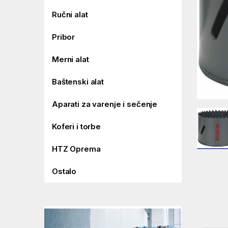
Ručni alat
Pribor
Merni alat
Baštenski alat
Aparati za varenje i sečenje
Koferi i torbe
HTZ Oprema
Ostalo