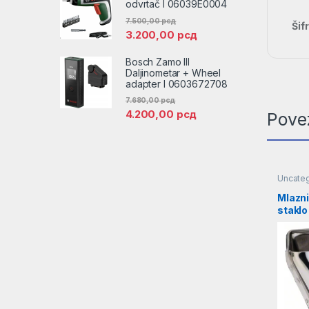
odvrtač l 06039E0004
7.500,00
рсд
Šif
3.200,00
рсд
Bosch Zamo III
Daljinometar + Wheel
adapter l 0603672708
7.680,00
рсд
4.200,00
рсд
Pove
Uncate
Mlazni
stakl