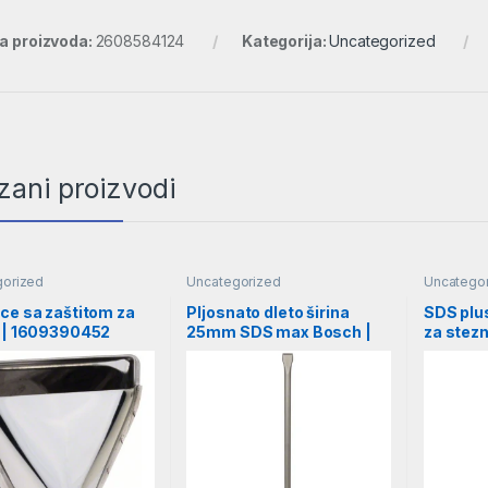
ra proizvoda:
2608584124
Kategorija:
Uncategorized
zani proizvodi
gorized
Uncategorized
Uncatego
ce sa zaštitom za
Pljosnato dleto širina
SDS plus
o | 1609390452
25mm SDS max Bosch |
za stezn
1618600203
1617000