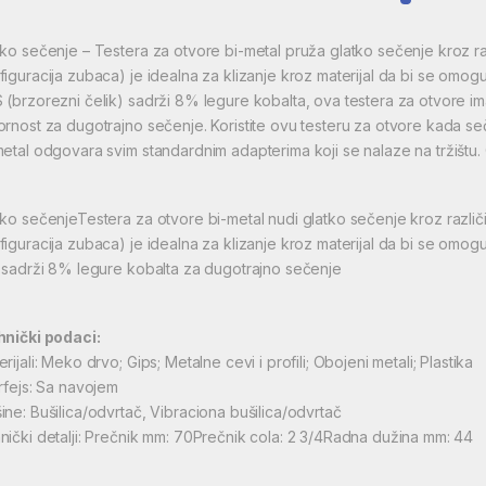
tko sečenje – Testera za otvore bi-metal pruža glatko sečenje kroz raz
figuracija zubaca) je idealna za klizanje kroz materijal da bi se omog
 (brzorezni čelik) sadrži 8% legure kobalta, ova testera za otvore ima
ornost za dugotrajno sečenje. Koristite ovu testeru za otvore kada seč
metal odgovara svim standardnim adapterima koji se nalaze na tržištu
tko sečenjeTestera za otvore bi-metal nudi glatko sečenje kroz različi
figuracija zubaca) je idealna za klizanje kroz materijal da bi se omog
i sadrži 8% legure kobalta za dugotrajno sečenje
hnički podaci:
rijali: Meko drvo; Gips; Metalne cevi i profili; Obojeni metali; Plastika
erfejs: Sa navojem
ine: Bušilica/odvrtač, Vibraciona bušilica/odvrtač
nički detalji: Prečnik mm: 70Prečnik cola: 2 3/4Radna dužina mm: 44