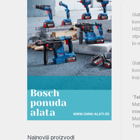
Gla
kon
HSS
otp
bi-
Gla
kon
koj
‘
Te
Mate
Int
Maš
Teh
Najnoviji proizvodi