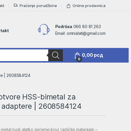
akt
Praćenje porudžbine
Online prodavnica
Podršкa
066 80 81 263
takt
Email: omnialati@gmail.com
0,00
рсд
0
re | 2608584124
 otvore HSS-bimetal za
 adaptere | 2608584124
metal nudi glatko sečenje kroz različite materijale –