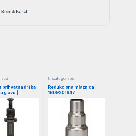
Brend:
Bosch
rized
Uncategorized
 prihvatna drška
Redukciona mlaznica |
u glavu |
1609201647
132