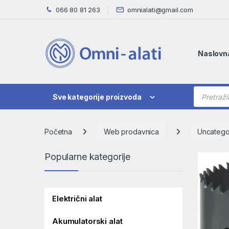
Skip to navigation
Skip to content
066 80 81 263
omnialati@gmail.com
Naslovn
Products
Sve kategorije proizvoda
Početna
Web prodavnica
Uncatego
Popularne kategorije
Električni alat
Akumulatorski alat