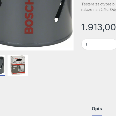
Testera za otvore b
nalaze na tržištu. O
1.913,0
Testera za otvore 
Opis