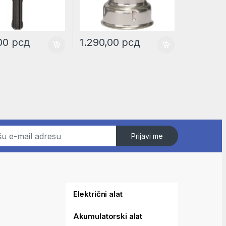
,00
рсд
1.290,00
рсд
Prijavi me
Električni alat
Akumulatorski alat